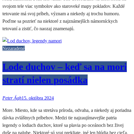
svojom tele viac symbolov ako staroveké mapy pokladov. Každé
tetovanie má svoj príbeh, význam a niekedy aj trochu humoru.
Poďme sa pozrieť na niektoré z najznámejších námorníckych
tetovaní a zistiť, čo naozaj znamenajú.
Nezaradené
Lode duchov – keď sa na mori
stratí nielen posádka
Peter Ágh
15. októbra 2024
More. Miesto, kde sa stretáva príroda, odvaha, a niekedy aj poriadna
dávka zvláštnych príbehov. Medzi tie najzaujímavejšie patria
legendy o lodiach duchov, ktoré sa plavia po oceánoch bez živej
duše na palube. Niektoré sú vraj prekliate, iné len blúdia bez cieľa.