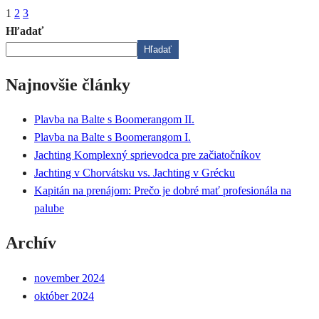
1
2
3
Hľadať
Hľadať
Najnovšie články
Plavba na Balte s Boomerangom II.
Plavba na Balte s Boomerangom I.
Jachting Komplexný sprievodca pre začiatočníkov
Jachting v Chorvátsku vs. Jachting v Grécku
Kapitán na prenájom: Prečo je dobré mať profesionála na
palube
Archív
november 2024
október 2024