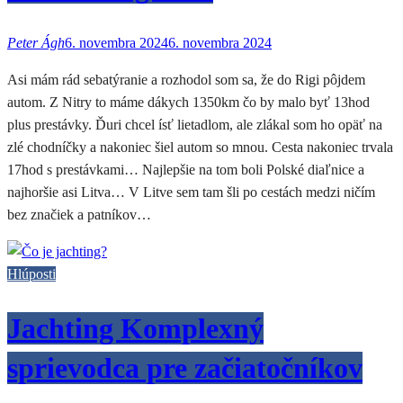
Peter Ágh
6. novembra 2024
6. novembra 2024
Asi mám rád sebatýranie a rozhodol som sa, že do Rigi pôjdem
autom. Z Nitry to máme dákych 1350km čo by malo byť 13hod
plus prestávky. Ďuri chcel ísť lietadlom, ale zlákal som ho opäť na
zlé chodníčky a nakoniec šiel autom so mnou. Cesta nakoniec trvala
17hod s prestávkami… Najlepšie na tom boli Polské diaľnice a
najhoršie asi Litva… V Litve sem tam šli po cestách medzi ničím
bez značiek a patníkov…
Hlúposti
Jachting Komplexný
sprievodca pre začiatočníkov