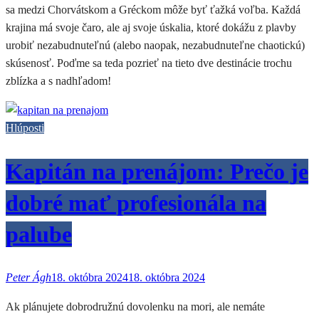
sa medzi Chorvátskom a Gréckom môže byť ťažká voľba. Každá
krajina má svoje čaro, ale aj svoje úskalia, ktoré dokážu z plavby
urobiť nezabudnuteľnú (alebo naopak, nezabudnuteľne chaotickú)
skúsenosť. Poďme sa teda pozrieť na tieto dve destinácie trochu
zblízka a s nadhľadom!
Hlúposti
Kapitán na prenájom: Prečo je
dobré mať profesionála na
palube
Peter Ágh
18. októbra 2024
18. októbra 2024
Ak plánujete dobrodružnú dovolenku na mori, ale nemáte