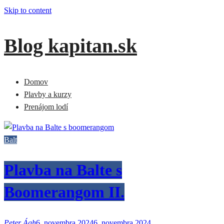
Skip to content
Blog kapitan.sk
Domov
Plavby a kurzy
Prenájom lodí
Balt
Plavba na Balte s
Boomerangom II.
Peter Ágh
6. novembra 2024
6. novembra 2024