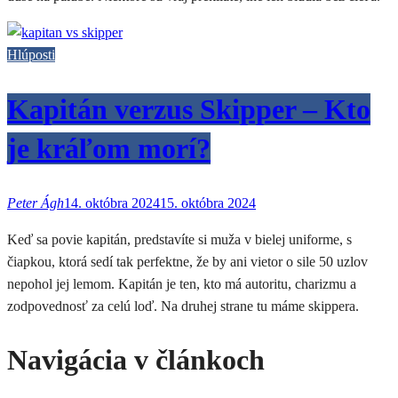
Hlúposti
Kapitán verzus Skipper – Kto
je kráľom morí?
Peter Ágh
14. októbra 2024
15. októbra 2024
Keď sa povie kapitán, predstavíte si muža v bielej uniforme, s
čiapkou, ktorá sedí tak perfektne, že by ani vietor o sile 50 uzlov
nepohol jej lemom. Kapitán je ten, kto má autoritu, charizmu a
zodpovednosť za celú loď. Na druhej strane tu máme skippera.
Navigácia v článkoch