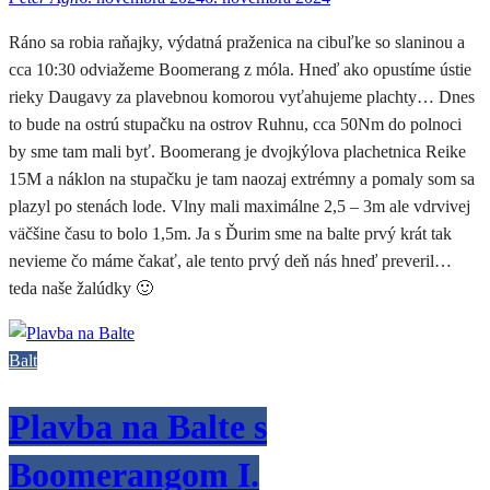
Ráno sa robia raňajky, výdatná praženica na cibuľke so slaninou a
cca 10:30 odviažeme Boomerang z móla. Hneď ako opustíme ústie
rieky Daugavy za plavebnou komorou vyťahujeme plachty… Dnes
to bude na ostrú stupačku na ostrov Ruhnu, cca 50Nm do polnoci
by sme tam mali byť. Boomerang je dvojkýlova plachetnica Reike
15M a náklon na stupačku je tam naozaj extrémny a pomaly som sa
plazyl po stenách lode. Vlny mali maximálne 2,5 – 3m ale vdrvivej
väčšine času to bolo 1,5m. Ja s Ďurim sme na balte prvý krát tak
nevieme čo máme čakať, ale tento prvý deň nás hneď preveril…
teda naše žalúdky 🙂
Balt
Plavba na Balte s
Boomerangom I.