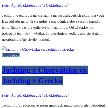
Peter Ágh
20. októbra 2024
24. októbra 2024
Jachting je jednou z najkrajších a najvzrušujúcejších aktivít na vode.
Bez ohľadu na to, či ste úplný začiatočník alebo skúsený kapitán,
tento článok vás prevedie svetom jachtingu. Od základov po
pokročilé techniky – všetko, čo potrebujete vedieť, aby ste si užili
nezabudnuteľné chvíle na mori.
Chorvátsko
Jachting v Chorvátsku vs.
Jachting v Grécku
Peter Ágh
20. októbra 2024
31. októbra 2024
Jachting v Stredomorí je snom mnohých námorníkov, ale rozhodnúť