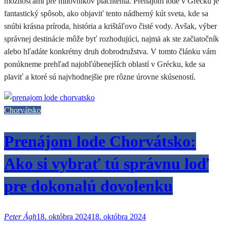
možnosťami pre milovníkov plachtenia. Prenájom lode v Grécku je
fantastický spôsob, ako objaviť tento nádherný kút sveta, kde sa
snúbi krásna príroda, história a krištáľovo čisté vody. Avšak, výber
správnej destinácie môže byť rozhodujúci, najmä ak ste začiatočník
alebo hľadáte konkrétny druh dobrodružstva. V tomto článku vám
ponúkneme prehľad najobľúbenejších oblastí v Grécku, kde sa
plaviť a ktoré sú najvhodnejšie pre rôzne úrovne skúseností.
Chorvátsko
Prenájom lode Chorvátsko:
Ako si vybrať tú správnu loď
pre dokonalú dovolenku
Peter Ágh
18. októbra 2024
18. októbra 2024