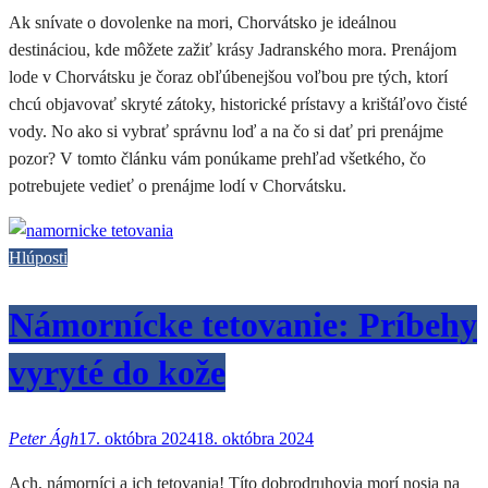
Ak snívate o dovolenke na mori, Chorvátsko je ideálnou
destináciou, kde môžete zažiť krásy Jadranského mora. Prenájom
lode v Chorvátsku je čoraz obľúbenejšou voľbou pre tých, ktorí
chcú objavovať skryté zátoky, historické prístavy a krištáľovo čisté
vody. No ako si vybrať správnu loď a na čo si dať pri prenájme
pozor? V tomto článku vám ponúkame prehľad všetkého, čo
potrebujete vedieť o prenájme lodí v Chorvátsku.
Hlúposti
Námornícke tetovanie: Príbehy
vyryté do kože
Peter Ágh
17. októbra 2024
18. októbra 2024
Ach, námorníci a ich tetovania! Títo dobrodruhovia morí nosia na