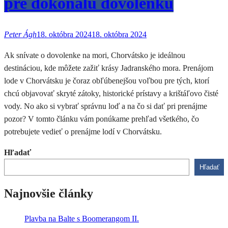
pre dokonalú dovolenku
Peter Ágh
18. októbra 2024
18. októbra 2024
Ak snívate o dovolenke na mori, Chorvátsko je ideálnou
destináciou, kde môžete zažiť krásy Jadranského mora. Prenájom
lode v Chorvátsku je čoraz obľúbenejšou voľbou pre tých, ktorí
chcú objavovať skryté zátoky, historické prístavy a krištáľovo čisté
vody. No ako si vybrať správnu loď a na čo si dať pri prenájme
pozor? V tomto článku vám ponúkame prehľad všetkého, čo
potrebujete vedieť o prenájme lodí v Chorvátsku.
Hľadať
Hľadať
Najnovšie články
Plavba na Balte s Boomerangom II.