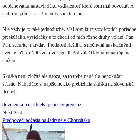
odpichovátku nastavil dáku vzdialenosť ktorú som mal povedať. A
šiel som preč… asi 3 minúty som tam bol.
Nie vždy je to také jednoduché. Mal som kurzistov ktorích poriadne
preskúšali z vysielačky a to chceli od nich rôzne druhy volaní. Pan
Pan, securite, mayday. Prednosti riešili aj s nočnými navigačnými
svetlami či skúšali zvukové signali. Asi záleži kto ráno nastúpi na
službu.
Skúška neni zložitá ale naozaj sa to treba naučiť a nepokúšať
šťastie. Nabudúce si napíšeme ako prebiehala skúška na slovenskú
licenciu.
dovolenka na jachte
Kapitansky preukaz
Next Post
Predpoveď počasia na Jadrane v Chorvátsku