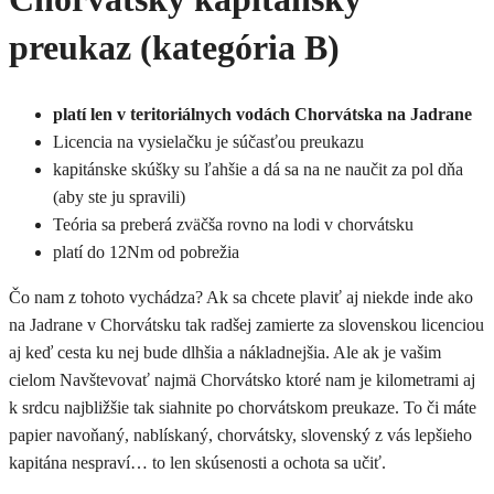
preukaz (kategória B)
platí len v teritoriálnych vodách Chorvátska na Jadrane
Licencia na vysielačku je súčasťou preukazu
kapitánske skúšky su ľahšie a dá sa na ne naučit za pol dňa
(aby ste ju spravili)
Teória sa preberá zväčša rovno na lodi v chorvátsku
platí do 12Nm od pobrežia
Čo nam z tohoto vychádza? Ak sa chcete plaviť aj niekde inde ako
na Jadrane v Chorvátsku tak radšej zamierte za slovenskou licenciou
aj keď cesta ku nej bude dlhšia a nákladnejšia. Ale ak je vašim
cielom Navštevovať najmä Chorvátsko ktoré nam je kilometrami aj
k srdcu najbližšie tak siahnite po chorvátskom preukaze. To či máte
papier navoňaný, nablískaný, chorvátsky, slovenský z vás lepšieho
kapitána nespraví… to len skúsenosti a ochota sa učiť.