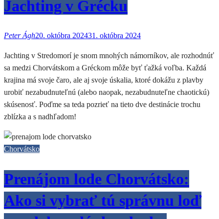
Jachting v Grécku
Peter Ágh
20. októbra 2024
31. októbra 2024
Jachting v Stredomorí je snom mnohých námorníkov, ale rozhodnúť
sa medzi Chorvátskom a Gréckom môže byť ťažká voľba. Každá
krajina má svoje čaro, ale aj svoje úskalia, ktoré dokážu z plavby
urobiť nezabudnuteľnú (alebo naopak, nezabudnuteľne chaotickú)
skúsenosť. Poďme sa teda pozrieť na tieto dve destinácie trochu
zblízka a s nadhľadom!
Chorvátsko
Prenájom lode Chorvátsko:
Ako si vybrať tú správnu loď