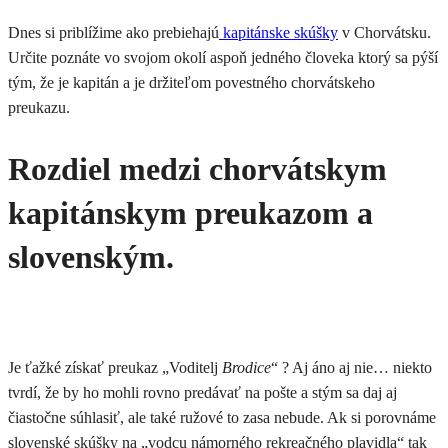
Dnes si priblížime ako prebiehajú
kapitánske skúšky
v Chorvátsku.
Určite poznáte vo svojom okolí aspoň jedného človeka ktorý sa pýší
tým, že je kapitán a je držiteľom povestného chorvátskeho
preukazu.
Rozdiel medzi chorvátskym
kapitánskym preukazom a
slovenským.
Je ťažké získať preukaz „Voditelj
Brodice
“ ? Aj áno aj nie… niekto
tvrdí, že by ho mohli rovno predávať na pošte a stým sa daj aj
čiastočne súhlasiť, ale také ružové to zasa nebude. Ak si porovnáme
slovenské skúšky na „vodcu námorného rekreačného plavidla“ tak