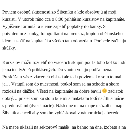
Poviem osobnú skúsenosti zo Šibeníku a kde absolvujú aj moji
kurzisti. V utorok ráno cca o 8:00 prihlásim kurzistov na kapitanáte.
Vypíšeme formulár a ideme zapaliť poplatky do banky. S
potvrdením z banky, fotografiami na preukaz, kopiou občianskeho
idem naspäť na kapitanát a všetko tam odovzdam. Poobede začínajú
skúšky.
Kurzistov môžu rozdeliť do viacerich skupín podľa toho koľko ludí
je na ten týždeň prihlásených. Do vnútra volajú podľa mena.
Preskúšaju vás z viacerích oblastí ale teda poviem ako som to mal
ja… Vstúpil som do miestnosti, potkol som sa na schode a skoro
rozložil na dlážke. Všetci na kapitanáte sa dobre bavili
začiatok
dobrý… prišiel som ku stolu kde mi s maketami lodí načrtli situácie
s prednosťami (dve situácie). Následne mi na mape ukázali na nápis
Šibeník a chceli aby som ho vyhláskoval v námornickej abecede.
Na mape ukázali na sektorový maják, na bahno na dne, izobatu a na