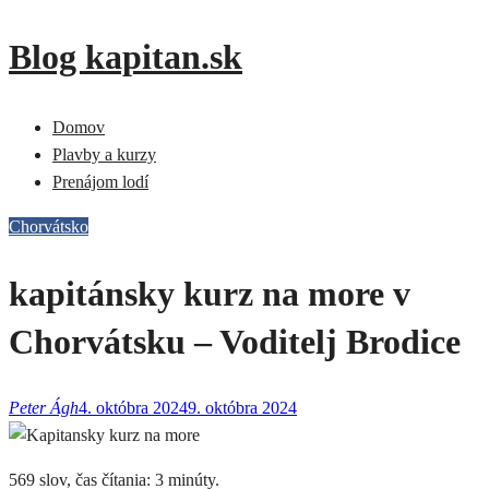
Skip
Blog kapitan.sk
to
content
Domov
Plavby a kurzy
Prenájom lodí
Chorvátsko
kapitánsky kurz na more v
Chorvátsku – Voditelj Brodice
Peter Ágh
4. októbra 2024
9. októbra 2024
569 slov, čas čítania: 3 minúty.