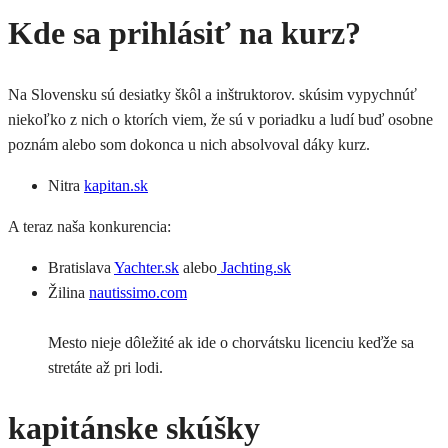
Kde sa prihlásiť na kurz?
Na Slovensku sú desiatky škôl a inštruktorov. skúsim vypychnúť
niekoľko z nich o ktorích viem, že sú v poriadku a ludí buď osobne
poznám alebo som dokonca u nich absolvoval dáky kurz.
Nitra
kapitan.sk
A teraz naša konkurencia:
Bratislava
Yachter.sk
alebo
Jachting.sk
Žilina
nautissimo.com
Mesto nieje dôležité ak ide o chorvátsku licenciu keďže sa
stretáte až pri lodi.
kapitánske skúšky